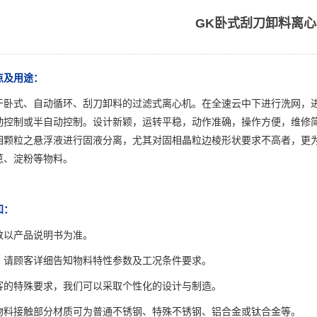
GK卧式刮刀卸料离心
点及用途：
于卧式、自动循环、刮刀卸料的过滤式离心机。在全速云中下进行洗网，
动控制或半自动控制。设计新颖，运转平稳，动作准确，操作方便，维修
相颗粒之悬浮液进行固液分离，尤其对固相晶粒边棱形状要求不高者，更
蒽、淀粉等物料。
知：
数以产品说明书为准。
，请顾客详细告知物料特性参数及工况条件要求。
客的特殊要求，我们可以采取个性化的设计与制造。
物料接触部分材质可为普通不锈钢、特殊不锈钢、铝合金或钛合金等。