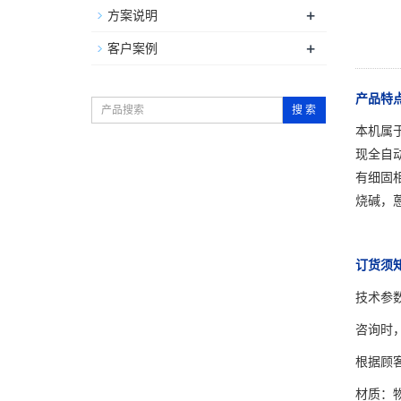
+
方案说明
+
客户案例
产品特
搜 索
本机属
现全自
有细固
烧碱，
订货须
技术参
咨询时
根据顾
材质：