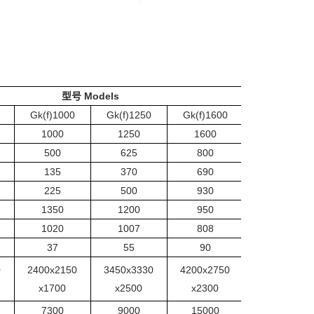
型号 Models
Gk(f)1000
Gk(f)1250
Gk(f)1600
1000
1250
1600
500
625
800
135
370
690
225
500
930
1350
1200
950
1020
1007
808
37
55
90
0
2400x2150
3450x3330
4200x2750
x1700
x2500
x2300
7300
9000
15000