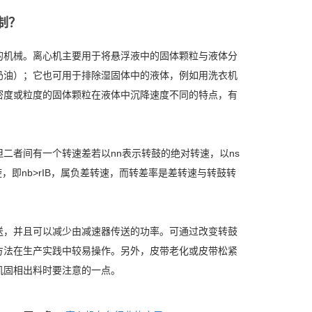
制？
机械。离心机主要用于将悬浮液中的固体颗粒与液体分
奶油）；它也可用于排除湿固体中的液体，例如用洗衣机
密度或粒度的固体颗粒在液体中沉降速度不同的特点，有
二者间有一个转速差若以nn表示转鼓的绝对转速，以ns
旋，即nb>rIB，属负差转速，而转差率是差转速与转鼓转
送，并且可以减少由减速器传送的功率。可通过改变转鼓
方法在生产实践中较易操作。另外，皮带老化或皮带松紧
机固相出料时要注意的一点。