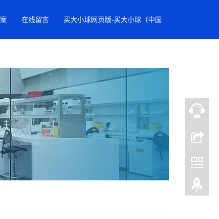
案
在线留言
买大小球网页版-买大小球（中国