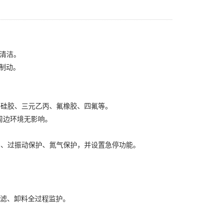
清洁。
馈制动。
用硅胶、三元乙丙、氟橡胶、四氟等。
周边环境无影响。
护、过振动保护、氮气保护，并设置急停功能。
过滤、卸料全过程监护。