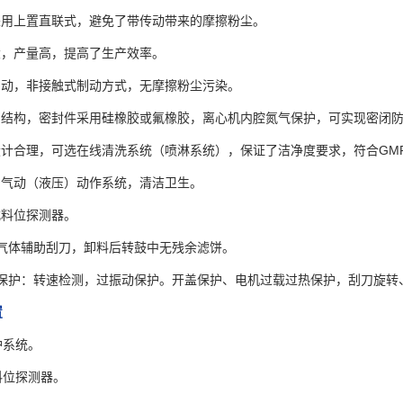
机采用上置直联式，避免了带传动带来的摩擦粉尘。
大，产量高，提高了生产效率。
制动，非接触式制动方式，无摩擦粉尘污染。
密闭结构，密封件采用硅橡胶或氟橡胶，离心机内腔氮气保护，可实现密闭
设计合理，可选在线清洗系统（喷淋系统），保证了洁净度要求，符合GM
用气动（液压）动作系统，清洁卫生。
式料位探测器。
装气体辅助刮刀，卸料后转鼓中无残余滤饼。
安全保护：转速检测，过振动保护。开盖保护、电机过载过热保护，刮刀旋
置
护系统。
料位探测器。