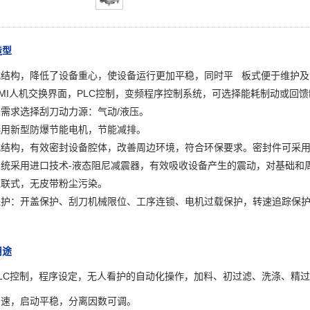
造型
板式结构，降低了设备重心，使设备运行更加平稳，同时平 板式便于维护及
HMI人机交换界面，PLC控制，变频程序控制系统，可选择能耗制动或回
据需求选择刮刀动力源：气动/液压。
选用新型防爆节能电机，节能减排。
闭式结构，有效密封设备腔体，改善周边环境，符合环保要求。密封件可采
震系统采用进口技术-液态阻尼减震器，有效吸收设备产生的震动，对基础和
直联式，无皮带粉尘污染。
全保护：开盖保护、刮刀机械限位、工序连锁、电机过载保护，转速追踪保
用途
PLC控制，程序设定，无人看护的自动化操作，加料、初过滤、洗涤、精
调速，启动平稳，分离因数可调。