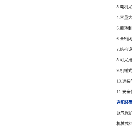
3.电
4.容量
5.能耗
6.全
7.结构
8.可采
9.机械
10.选
11.
选配装
氮气保
机械式