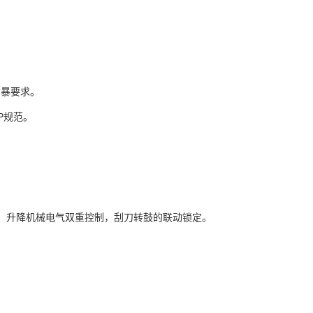
防暴要求。
P规范。
转、升降机械电气双重控制，刮刀转鼓的联动锁定。