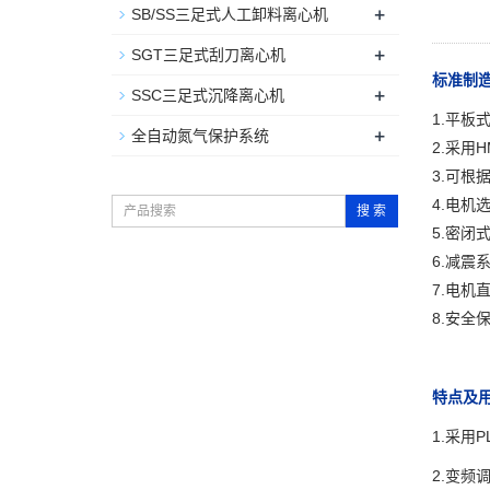
+
SB/SS三足式人工卸料离心机
+
SGT三足式刮刀离心机
标准制
+
SSC三足式沉降离心机
1.平
+
全自动氮气保护系统
2.采用
3.可根
4.电机
搜 索
5.密
6.减
7.电机
8.安
特点及
1.采用
2.变频