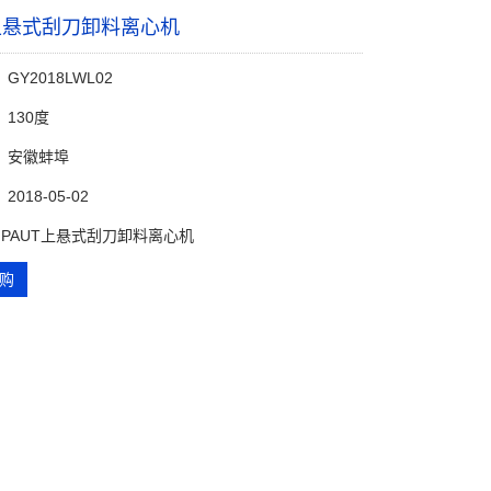
T上悬式刮刀卸料离心机
Y2018LWL02
130度
：安徽蚌埠
018-05-02
 PAUT上悬式刮刀卸料离心机
购