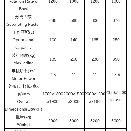
Rotation Rate of
1200
1000
1200
1000
Bowl
分离因数
645
560
806
670
Seoarating Factor
工作容积(L)
Operational
100
140
165
250
Capacity
装料限度(kg)
135
200
230
350
Max loding
电机功率(kw)
7.5
11
11
18.5
Motor Power
外形尺寸(长x宽x
2350x1800
高)mm
1700x1300
2000x1500
2000x1500
2
x2350
Overall
x1900
x2000
x2160
Dimecsions(LxWxH)
重量(kg)
2000
3000
3200
5000
Weihgt