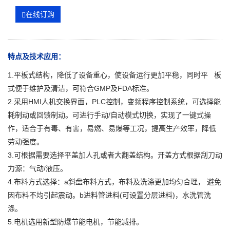
在线订购
特点及技术应用：
1.平板式结构，降低了设备重心，使设备运行更加平稳，同时平 板
式便于维护及清洁，可符合GMP及FDA标准。
2.采用HMI人机交换界面，PLC控制，变频程序控制系统，可选择能
耗制动或回馈制动。可进行手动/自动模式切换，实现了一键式操
作，适合于有毒、有害，易燃、易爆等工况，提高生产效率，降低
劳动强度。
3.可根据需要选择平盖加人孔或者大翻盖结构。开盖方式根据刮刀动
力源：气动/液压。
4.布料方式选择：a斜盘布料方式，布料及洗涤更加均匀合理， 避免
因布料不均引起震动。b进料管进料(可设置分层进料)，水洗管洗
涤。
5.电机选用新型防爆节能电机，节能减排。